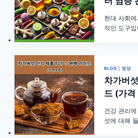
터 염증 
현대 사회에
적인 도구입
BLOG
|
영양
차가버섯 
드 (가격
건강 관리에
섯에 대해 