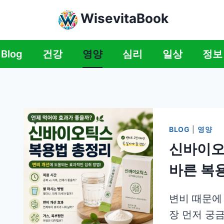
WisevitaBook
Blog
건강
영양
심리
일상
정보
BLOG
|
영양
신바이오
바른 복
변비 때문에
장 먼저 궁