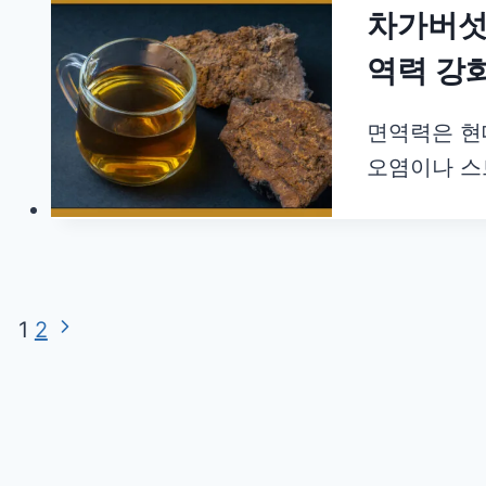
차가버섯 
역력 강
면역력은 현
오염이나 스
Page
Next
1
2
Page
navigation