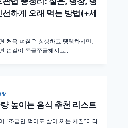
관법 총정리: 실온, 냉장, 냉
신선하게 오래 먹는 방법(+세
면 처음 며칠은 싱싱하고 탱탱하지만,
면 껍질이 쭈글쭈글해지고…
영양
량 높이는 음식 추천 리스트
이 “조금만 먹어도 살이 찌는 체질”이라